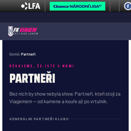
FK
VIAGEM
ÚSTÍ NAD LABEM
Domů
/
Partneři
DĚKUJEME, ŽE JSTE S NÁMI
PARTNEŘI
Bez nich by show nebyla show. Partneři, kteří stojí za
Viagemem — od kamene a kouře až po vrtulník.
GENERÁLNÍ PARTNEŘI KLUBU