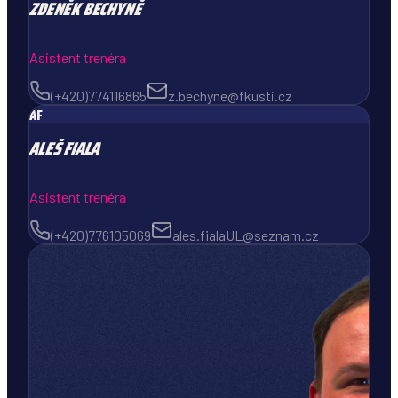
ZDENĚK
BECHYNĚ
Asistent trenéra
(+420)774116865
z.bechyne@fkusti.cz
AF
ALEŠ
FIALA
Asistent trenéra
(+420)776105069
ales.fialaUL@seznam.cz