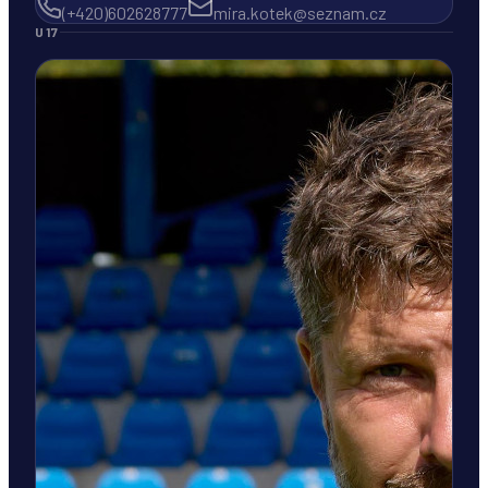
(+420)602628777
mira.kotek@seznam.cz
U17