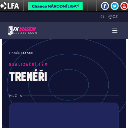
CZ
FK
VIAGEM
ÚSTÍ NAD LABEM
Domů
/
Trenéři
REALIZAČNÍ TÝM
TRENÉŘI
MUŽI A