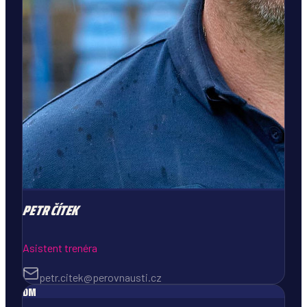
PETR
ČÍTEK
Asistent trenéra
petr.citek@perovnausti.cz
DM