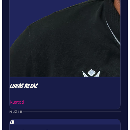
LUKÁŠ
ŘEZÁČ
Kustod
MUŽI B
ZB