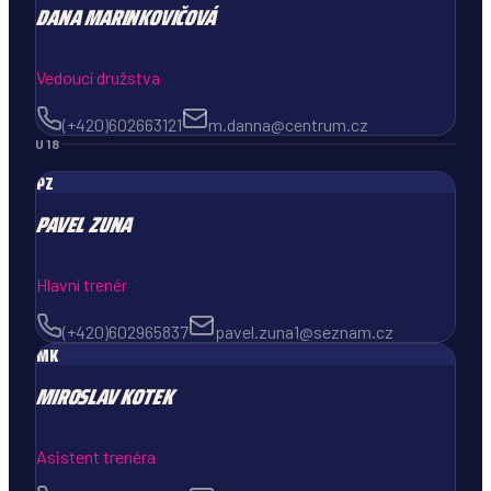
DANA
MARINKOVIČOVÁ
Vedoucí družstva
(+420)602663121
m.danna@centrum.cz
U18
PZ
PAVEL
ZUNA
Hlavní trenér
(+420)602965837
pavel.zuna1@seznam.cz
MK
MIROSLAV
KOTEK
Asistent trenéra