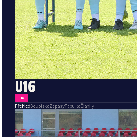
U16
U16
Přehled
Soupiska
Zápasy
Tabulka
Články