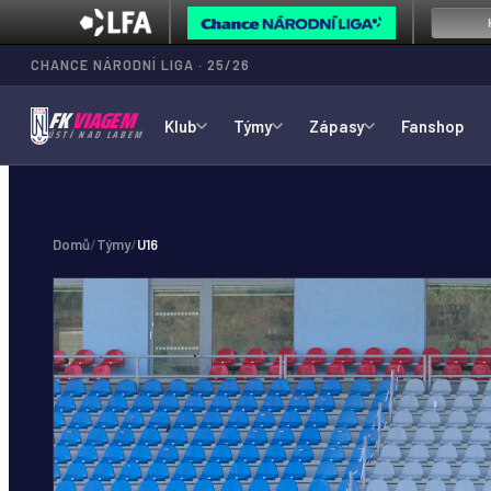
CHANCE NÁRODNÍ LIGA · 25/26
FK
VIAGEM
Klub
Týmy
Zápasy
Fanshop
ÚSTÍ NAD LABEM
Domů
/
Týmy
/
U16