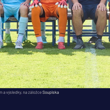
 a výsledky, na záložce
Soupiska