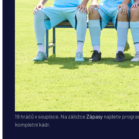
19 hráčů v soupisce. Na záložce
Zápasy
najdete program
kompletní kádr.