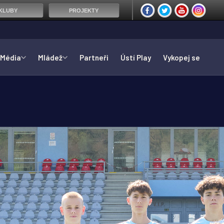
KLUBY
PROJEKTY
Média
Mládež
Partneři
Ústí Play
Vykopej se